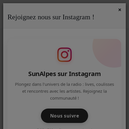
×
Rejoignez nous sur Instagram !
ACCUEIL
Accueil
Podcasts
REPLAY
Replay - Bretelles et Ritournelles - 07/07/26
REPLAY - BRETELLES ET
Radio
RITOURNELLES - 07/07/26
ACTUALITÉS DE LA RADIO
EMISSIONS
SunAlpes sur Instagram
EQUIPE
Plongez dans l'univers de la radio : lives, coulisses
et rencontres avec les artistes. Rejoignez la
ARTISTES
communauté !
TITRES DIFFUSÉS
Nous suivre
NOS PARTENAIRES