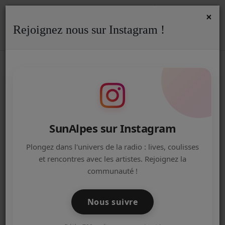
×
Rejoignez nous sur Instagram !
ACCUEIL
Accueil
Podcasts
Interview
Kubbii France, quand les supports pub sont écoresponsables !
KUBBII FRANCE, QUAND LES
Radio
SUPPORTS PUB SONT
ÉCORESPONSABLES !
ACTUALITÉS DE LA RADIO
EMISSIONS
SunAlpes sur Instagram
EQUIPE
Plongez dans l'univers de la radio : lives, coulisses
et rencontres avec les artistes. Rejoignez la
ARTISTES
communauté !
TITRES DIFFUSÉS
Nous suivre
NOS PARTENAIRES