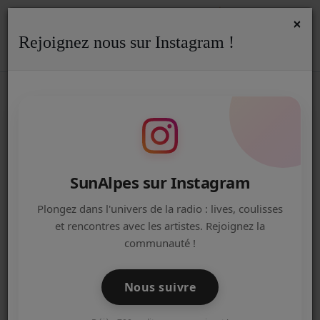
×
Rejoignez nous sur Instagram !
ACCUEIL
Accueil
Actualités
Actualités
Emissions
Mix iné
MIX INÉDIT AVEC DJ SAMYDREAD
Radio
ET DJ DAMIEN SUR SUNALPES !
ACTUALITÉS DE LA RADIO
EMISSIONS
SunAlpes sur Instagram
EQUIPE
Plongez dans l'univers de la radio : lives, coulisses
et rencontres avec les artistes. Rejoignez la
ARTISTES
communauté !
TITRES DIFFUSÉS
Nous suivre
NOS PARTENAIRES