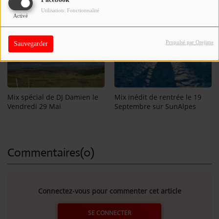
Facebook
Voir aussi
Utilisation: Fonctionnalité
Activé
Se connecter
Propulsé par Orejime
Sauvegarder
Mix inédit de rentrée le 19
Mix spécial de DJ Damien le
Septembre sur SunAlpes
Vendredi 29 Mai
Commentaires(0)
Connectez-vous pour commenter cet article
SE CONNECTER