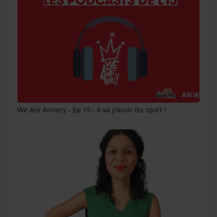
Contact
OÙ SOMMES-NOUS ?
MENTIONS LÉGALES
SCOLAIRE
UNE WEBRADIO DANS VOTRE ÉCOLE
We Are Annecy - Ep 15 - Il va y'avoir du sport !
ANIMATION RADIO
ANIMATION RADIO DÈS 9 ANS
FÊTEZ VOTRE ANNIVERSAIRE À
SUNALPES !
TEAM BUILDING RADIO