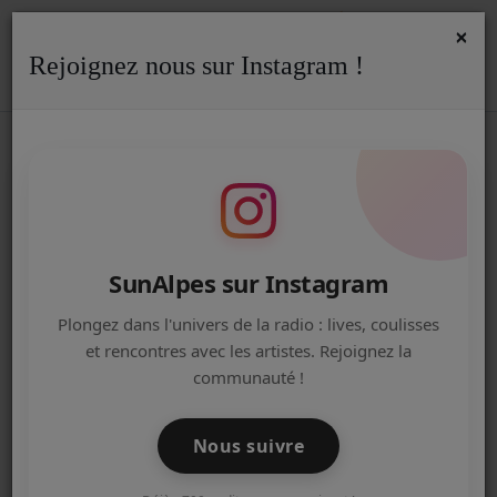
×
Rejoignez nous sur Instagram !
Previous
Next
ACCUEIL
Radio
ACTUALITÉS DE LA RADIO
EMISSIONS
SunAlpes sur Instagram
EQUIPE
Plongez dans l'univers de la radio : lives, coulisses
et rencontres avec les artistes. Rejoignez la
ARTISTES
communauté !
LE PODCAST POUR LES 15-25 ANS !
TITRES DIFFUSÉS
Nous suivre
NOS PARTENAIRES