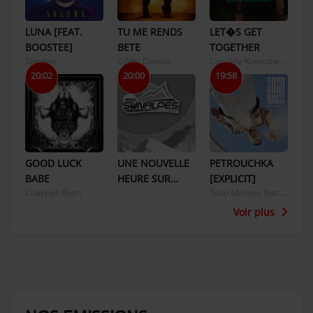
LUNA [FEAT.
TU ME RENDS
LET�S GET
BOOSTEE]
BETE
TOGETHER
Slimane
GIMS, Damso
Caroline Kreutzberger
20:02
20:00
19:58
GOOD LUCK
UNE NOUVELLE
PETROUCHKA
BABE
HEURE SUR
[EXPLICIT]
Chappell Roan
Soso Maness feat. PLK
SUNALPES
RADIO !
Voir plus