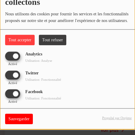
collectons
Nous utilisons des cookies pour fournir les services et les fonctionnalités
proposés sur notre site et pour améliorer l'expérience de nos utilisateurs.
Replay - Mix SamyDread - 31/07/26
Tout accepter
Tout refuser
Analytics
Utilisation: Analyse
Activé
Twitter
Utilisation: Fonctionnalité
Activé
Facebook
Utilisation: Fonctionnalité
Activé
Propulsé par Orejime
Sauvegarder
Replay - Bretelles et Ritournelles - 07/07/26
Voir plus