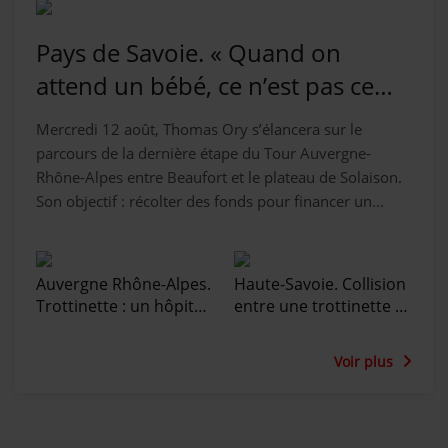
Pays de Savoie. « Quand on
attend un bébé, ce n’est pas ce
que l’on imagine » : 120
Mercredi 12 août, Thomas Ory s’élancera sur le
kilomètres à vélo pour
parcours de la dernière étape du Tour Auvergne-
Rhône-Alpes entre Beaufort et le plateau de Solaison.
accompagner le deuil périnatal
Son objectif : récolter des fonds pour financer un...
Auvergne Rhône-Alpes.
Haute-Savoie. Collision
Trottinette : un hôpital
entre une trottinette et
pédiatrique alerte sur
une voiture : le
l’« explosion » des
trottinettiste n’aurait
Voir plus
traumas crâniens
pas respecté le feu
rouge