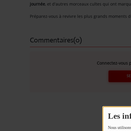
journée
, et d'autres morceaux cultes qui ont marqu
Contact
Préparez-vous à revivre les plus grands moments d
OÙ SOMMES-NOUS ?
MENTIONS LÉGALES
Commentaires(0)
SCOLAIRE
Connectez-vous p
UNE WEBRADIO DANS VOTRE ÉCOLE
SE
ANIMATION RADIO
ANIMATION RADIO DÈS 9 ANS
FÊTEZ VOTRE ANNIVERSAIRE À
Les in
SUNALPES !
re mix reggae avec
Retrouvez nos programmes en replay 
Nous utilisons
TEAM BUILDING RADIO