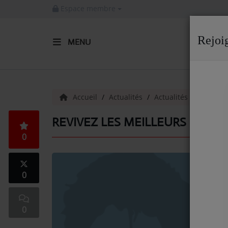
Espace membre
Rejoi
MENU
ACCUEIL
Radio
Accueil
Actualités
Actualités
Actuali
ACTUALITÉS DE LA RADIO
REVIVEZ LES MEILLEURS HITS D
0
EMISSIONS
EQUIPE
0
ARTISTES
TITRES DIFFUSÉS
0
NOS PARTENAIRES