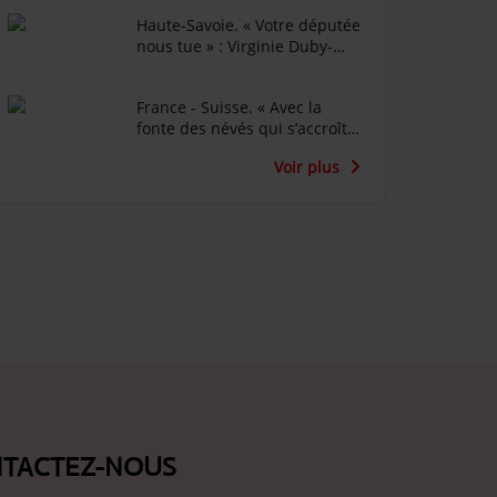
après l'épisode de lave
Haute-Savoie. « Votre députée
torentielle
nous tue » : Virginie Duby-
Muller affichée en diable
dans Annemasse
France - Suisse. « Avec la
fonte des névés qui s’accroît
chaque été, une nouvelle
Voir plus
piste peut apparaître » :
Émosson fête les 50 ans de la
découverte des traces de
dinosaures
TACTEZ-NOUS