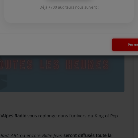
Déjà +700 auditeurs nous suivent !
Ferm
nAlpes Radio
vous replonge dans l’univers du King of Pop
,
Bad
,
ABC
ou encore
Billie Jean
seront diffusés toute la