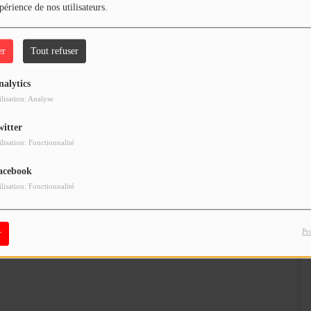
périence de nos utilisateurs.
er
Tout refuser
nalytics
ilisation: Analyse
witter
ilisation: Fonctionnalité
acebook
ilisation: Fonctionnalité
Pr
r