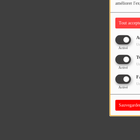
améliorer l'ex
Tout accept
A
Ut
Activé
T
Ut
Activé
F
Ut
Activé
Sauvegarde