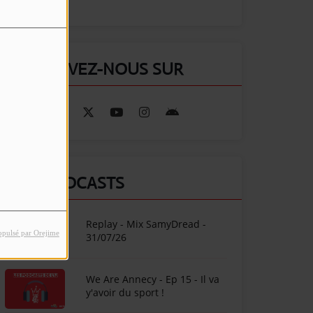
RETROUVEZ-NOUS SUR
NOS PODCASTS
Replay - Mix SamyDread -
opulsé par Orejime
31/07/26
We Are Annecy - Ep 15 - Il va
y'avoir du sport !