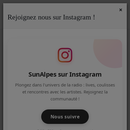
×
Rejoignez nous sur Instagram !
ACCUEIL
Accueil
Jeux Concours
RSS
JEUX CONCOURS
Radio
ACTUALITÉS DE LA RADIO
Gagnez vos bars flottants Apérofun
EMISSIONS
SunAlpes sur Instagram
EQUIPE
Plongez dans l'univers de la radio : lives, coulisses
et rencontres avec les artistes. Rejoignez la
ARTISTES
Gagnez vos invitations pour la Foire de
communauté !
Lyon
TITRES DIFFUSÉS
Nous suivre
NOS PARTENAIRES
GAGNEZ 2 CARTONS DU MEGA LOTO ES