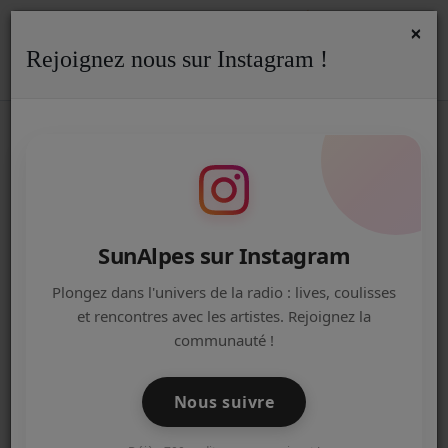
×
Rejoignez nous sur Instagram !
ACCUEIL
Accueil
Jeux Concours
RSS
JEUX CONCOURS
Radio
ACTUALITÉS DE LA RADIO
GAGNEZ VOTRE JEU DE SOCIETE
EMISSIONS
SunAlpes sur Instagram
EQUIPE
Plongez dans l'univers de la radio : lives, coulisses
et rencontres avec les artistes. Rejoignez la
ARTISTES
GAGNEZ VOTRE COFFRET LESSIVE
communauté !
"PIMPANT"
TITRES DIFFUSÉS
Nous suivre
NOS PARTENAIRES
CONCERT BUJU BANTON