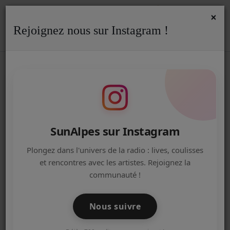
×
Rejoignez nous sur Instagram !
ACCUEIL
Accueil
Actualités
Actualités
Actualité de SunAlpes
RSS
ACTUALITÉ DE SUNALPES
Radio
ACTUALITÉS DE LA RADIO
EMISSIONS
SunAlpes sur Instagram
EQUIPE
Plongez dans l'univers de la radio : lives, coulisses
et rencontres avec les artistes. Rejoignez la
ARTISTES
communauté !
TITRES DIFFUSÉS
Nous suivre
NOS PARTENAIRES