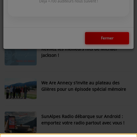
COMMENT NOUS ÉCOUTER ?
Déjà +700 auditeurs nous suivent !
Du Grand Déballage au Tour de France : l’équipe de
NOS REPLAYS
SunAlpes Radio sur le terrain cet été !
Fermer
Médias
Revivez les meilleurs hits de Michael
PHOTOS
Jackson !
PODCASTS
We Are Annecy s'invite au plateau des
Participez
Glières pour un épisode spécial mémoire
DÉDICACES
JEUX CONCOURS
SunAlpes Radio débarque sur Android :
emportez votre radio partout avec vous !
LE T'CHAT DES AUDITEURS