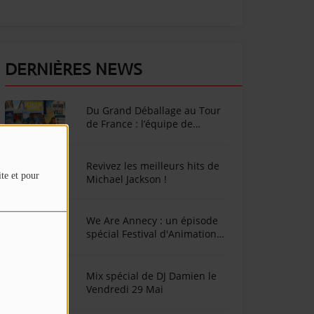
DERNIÈRES NEWS
Du Grand Déballage au Tour
de France : l’équipe de
SunAlpes Radio sur le terrain
cet été !
Revivez les meilleurs hits de
ite et pour
Michael Jackson !
We Are Annecy : un épisode
spécial Festival d'Animation
d'Annecy
Mix spécial de DJ Damien le
Vendredi 29 Mai