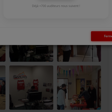
Déjà +700 auditeurs nous suivent !
Ferm