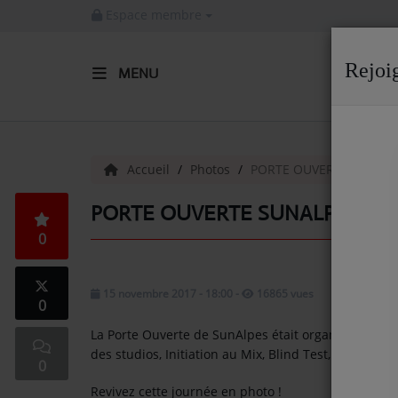
Espace membre
Rejoi
MENU
ACCUEIL
Radio
Accueil
Photos
PORTE OUVERTE SUNALP
ACTUALITÉS DE LA RADIO
PORTE OUVERTE SUNALPES RAD
0
EMISSIONS
EQUIPE
15 novembre 2017 - 18:00
-
16865 vues
0
ARTISTES
La Porte Ouverte de SunAlpes était organisée le S
TITRES DIFFUSÉS
des studios, Initiation au Mix, Blind Test, Rencontr
0
NOS PARTENAIRES
Revivez cette journée en photo !