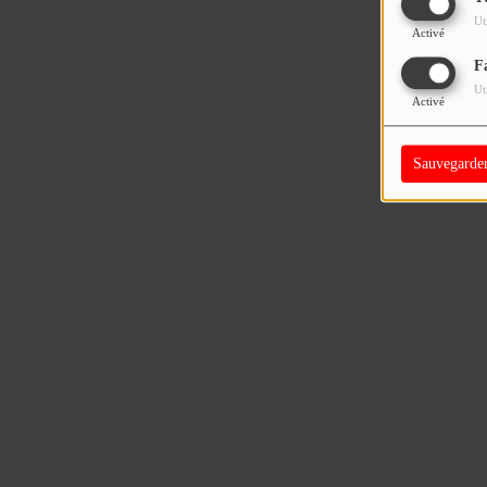
Ut
Activé
F
Ut
Activé
Sauvegarde