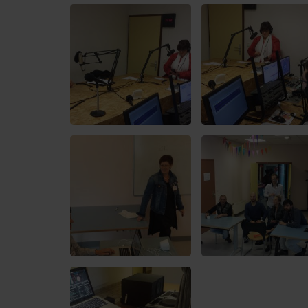
Contact
OÙ SOMMES-NOUS ?
MENTIONS LÉGALES
SCOLAIRE
UNE WEBRADIO DANS VOTRE ÉCOLE
ANIMATION RADIO
ANIMATION RADIO DÈS 9 ANS
FÊTEZ VOTRE ANNIVERSAIRE À
SUNALPES !
re mix reggae avec
Retrouvez nos programmes en replay 
TEAM BUILDING RADIO