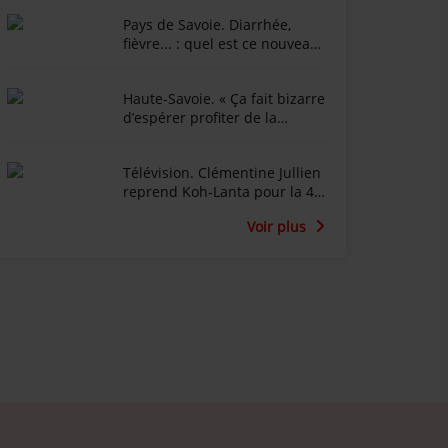
Pays de Savoie. Diarrhée,
fièvre... : quel est ce nouveau
virus qui touche les vaches
laitières ?
Haute-Savoie. « Ça fait bizarre
d’espérer profiter de la
montagne après un tel drame
» : ambiance contrastée après
Télévision. Clémentine Jullien
la mort d'une femme de 56
reprend Koh-Lanta pour la 4e
ans
fois : « J’ai toujours aussi soif
Voir plus
d’aventure »