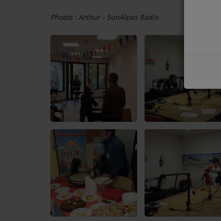
COMMENT NOUS ÉCOUTER ?
Photos : Arthur - SunAlpes Radio
NOS REPLAYS
Médias
PHOTOS
PODCASTS
Participez
DÉDICACES
JEUX CONCOURS
LE T'CHAT DES AUDITEURS