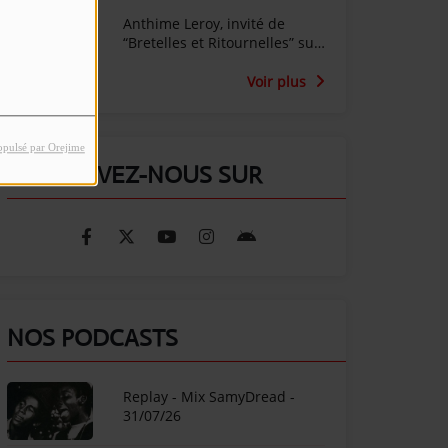
Anthime Leroy, invité de
“Bretelles et Ritournelles” sur
Radio SunAlpes
Voir plus
opulsé par Orejime
RETROUVEZ-NOUS SUR
NOS PODCASTS
Replay - Mix SamyDread -
31/07/26