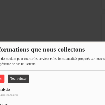
formations que nous collectons
 des cookies pour fournir les services et les fonctionnalités proposés sur notre s
our commenter cet article
périence de nos utilisateurs.
 CONNECTER
er
Tout refuser
nalytics
ilisation: Analyse
witter