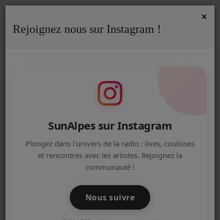
×
Rejoignez nous sur Instagram !
ACCUEIL
Accueil
Podcasts
Interview
Halloween Party à Douvaine, les organisateurs dans nos studios.
HALLOWEEN PARTY À DOUVAINE,
Radio
LES ORGANISATEURS DANS NOS
STUDIOS.
ACTUALITÉS DE LA RADIO
EMISSIONS
SunAlpes sur Instagram
EQUIPE
Plongez dans l'univers de la radio : lives, coulisses
et rencontres avec les artistes. Rejoignez la
ARTISTES
communauté !
TITRES DIFFUSÉS
Nous suivre
NOS PARTENAIRES