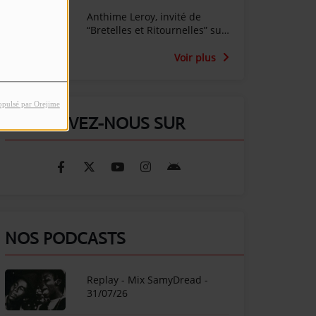
Anthime Leroy, invité de
“Bretelles et Ritournelles” sur
Radio SunAlpes
Voir plus
opulsé par Orejime
RETROUVEZ-NOUS SUR
NOS PODCASTS
Replay - Mix SamyDread -
31/07/26