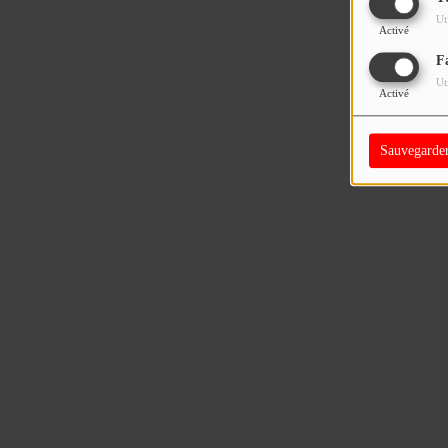
Ut
Activé
F
Ut
Activé
Sauvegarde