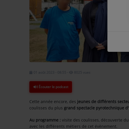
COMMENT NOUS ÉCOUTER ?
NOS REPLAYS
Médias
PHOTOS
PODCASTS
01 août 2023 - 08:55
-
8025 vues
Écouter le podcast
Participez
DÉDICACES
Cette année encore, des
jeunes de différents secte
coulisses du plus
grand spectacle pyrotechnique d
JEUX CONCOURS
Au programme :
visite des coulisses, découverte du
LE T'CHAT DES AUDITEURS
avec les différents métiers de cet évènement.