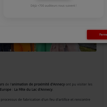
Déjà +700 auditeurs nous suivent !
Ferm
urs
de l'
animation de proximité d'Annecy
ont pu visiter les
'Europe
:
La Fête du Lac d'Annecy
.
 processus de fabrication d'un feu d'artifice et rencontre