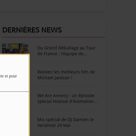
DERNIÈRES NEWS
Du Grand Déballage au Tour
de France : l’équipe de
SunAlpes Radio sur le terrain
cet été !
Revivez les meilleurs hits de
ite et pour
Michael Jackson !
We Are Annecy : un épisode
spécial Festival d'Animation
d'Annecy
Mix spécial de DJ Damien le
Vendredi 29 Mai