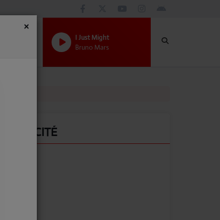
×
I Just Might
Bruno Mars
PUBLICITÉ