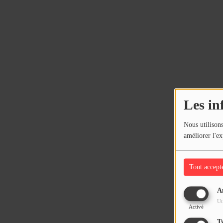
Les in
Nous utilisons
améliorer l'ex
Tout accept
A
Ut
Activé
T