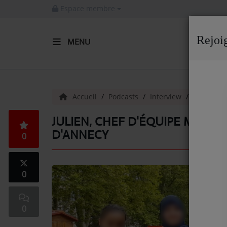
Espace membre
Rejoi
MENU
ACCUEIL
Radio
Accueil
Podcasts
Interview
Julien, C
ACTUALITÉS DE LA RADIO
JULIEN, CHEF D'ÉQUIPE MONTA
D'ANNECY
0
EMISSIONS
EQUIPE
0
ARTISTES
TITRES DIFFUSÉS
0
NOS PARTENAIRES