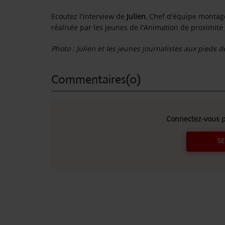
Ecoutez l'interview de
Julien
, Chef d'équipe montage
Contact
réalisée par les jeunes de l'Animation de proximit
OÙ SOMMES-NOUS ?
Photo : Julien et les jeunes journalistes aux pieds 
MENTIONS LÉGALES
Commentaires(0)
SCOLAIRE
UNE WEBRADIO DANS VOTRE ÉCOLE
Connectez-vous p
SE
ANIMATION RADIO
ANIMATION RADIO DÈS 9 ANS
FÊTEZ VOTRE ANNIVERSAIRE À
SUNALPES !
re mix reggae avec
Retrouvez nos programmes en replay 
TEAM BUILDING RADIO