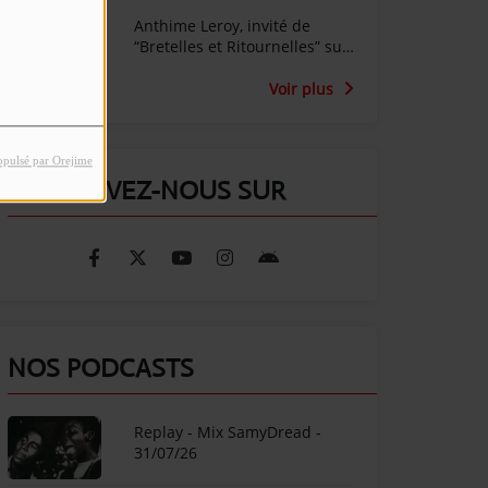
Anthime Leroy, invité de
“Bretelles et Ritournelles” sur
Radio SunAlpes
Voir plus
opulsé par Orejime
RETROUVEZ-NOUS SUR
NOS PODCASTS
Replay - Mix SamyDread -
31/07/26