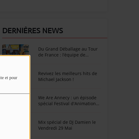
DERNIÈRES NEWS
Du Grand Déballage au Tour
de France : l’équipe de
SunAlpes Radio sur le terrain
cet été !
Revivez les meilleurs hits de
ite et pour
Michael Jackson !
We Are Annecy : un épisode
spécial Festival d'Animation
d'Annecy
Mix spécial de DJ Damien le
Vendredi 29 Mai