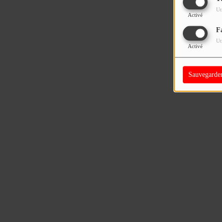
Ut
Activé
F
Ut
Activé
Sauvegarde