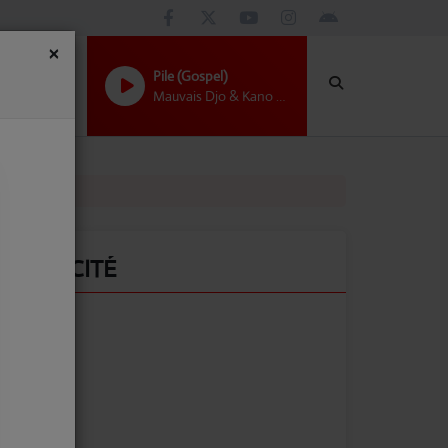
×
Pile (Gospel)
Mauvais Djo & Kano Choir
PUBLICITÉ