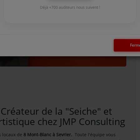
Déjà +700 auditeurs nous suivent !
Ferm
Créateur de la "Seiche" et
rtistique chez JMP Consulting
s locaux de
8 Mont-Blanc à Sevrier.
Toute l'équipe vous