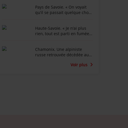
Pays de Savoie. « On voyait
qu’il se passait quelque chose
d’anormal » : Shamonda, le
nouveau virus qui touche les
Haute-Savoie. « Je n’ai plus
bovins
rien, tout est parti en fumée »
: l’animateur Marc-Emmanuel
Dufour effondré après
Chamonix. Une alpiniste
l'incendie du Chalet de la
russe retrouvée décédée au
Croix au Salève
fond d’une crevasse dans le
Voir plus
glacier du Tour