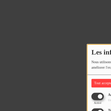
Les in
Nous utilisons
améliorer l'ex
Tout accept
A
Ut
Activé
T