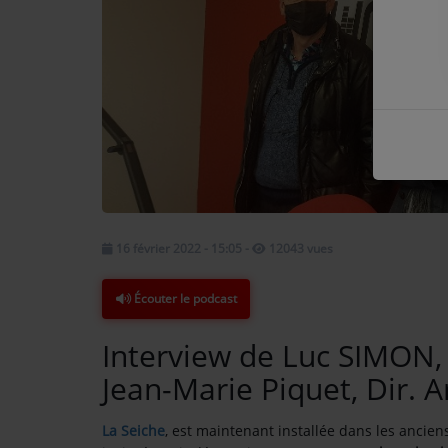
COMMENT NOUS ÉCOUTER ?
NOS REPLAYS
Médias
PHOTOS
PODCASTS
16 février 2022 - 15:05
-
12043 vues
Écouter le podcast
Participez
Interview de Luc SIMON, 
DÉDICACES
Jean-Marie Piquet, Dir. A
JEUX CONCOURS
La Seiche
, est maintenant installée dans les ancien
LE T'CHAT DES AUDITEURS