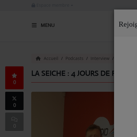
Espace membre
Rejoi
MENU
ACCUEIL
Radio
Accueil
Podcasts
Interview
La Seiche 
ACTUALITÉS DE LA RADIO
LA SEICHE : 4 JOURS DE FÊTE
0
EMISSIONS
EQUIPE
0
ARTISTES
TITRES DIFFUSÉS
0
NOS PARTENAIRES