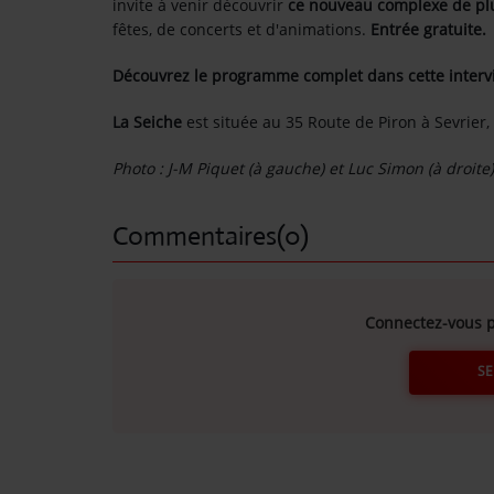
invite à venir découvrir
ce nouveau complexe de plu
fêtes, de concerts et d'animations.
Entrée gratuite.
Contact
Découvrez le programme complet dans cette inter
OÙ SOMMES-NOUS ?
La Seiche
est située au 35 Route de Piron à Sevrier,
MENTIONS LÉGALES
Photo : J-M Piquet (à gauche) et Luc Simon (à droit
SCOLAIRE
Commentaires(0)
UNE WEBRADIO DANS VOTRE ÉCOLE
Connectez-vous p
ANIMATION RADIO
SE
ANIMATION RADIO DÈS 9 ANS
FÊTEZ VOTRE ANNIVERSAIRE À
SUNALPES !
re mix reggae avec
Retrouvez nos programmes en replay 
TEAM BUILDING RADIO