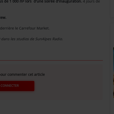
s de 1 000 m² lors d'une soirée d'inauguration.
4 jours de
view.
 derrière le Carrefour Market.
e) dans les studios de SunAlpes Radio.
our commenter cet article
 CONNECTER
SUNALPES SUR VOS ENCEINTES BOSE !
!