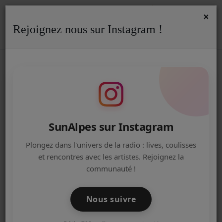
×
Rejoignez nous sur Instagram !
ACCUEIL
Accueil
Podcasts
REPLAY
REPLAY - PLAY OFF DU 23/06/26
REPLAY - PLAY OFF DU 23/06/26
Radio
ACTUALITÉS DE LA RADIO
EMISSIONS
SunAlpes sur Instagram
EQUIPE
Plongez dans l'univers de la radio : lives, coulisses
et rencontres avec les artistes. Rejoignez la
ARTISTES
communauté !
TITRES DIFFUSÉS
Nous suivre
NOS PARTENAIRES
24 juin 2026 - 12:00
-
52621 vues