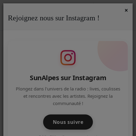
×
Rejoignez nous sur Instagram !
ACCUEIL
Accueil
Podcasts
SCOLAIRE
RSS
SCOLAIRE
Radio
ACTUALITÉS DE LA RADIO
EMISSIONS
SunAlpes sur Instagram
EQUIPE
Plongez dans l'univers de la radio : lives, coulisses
et rencontres avec les artistes. Rejoignez la
ARTISTES
communauté !
TITRES DIFFUSÉS
Nous suivre
NOS PARTENAIRES