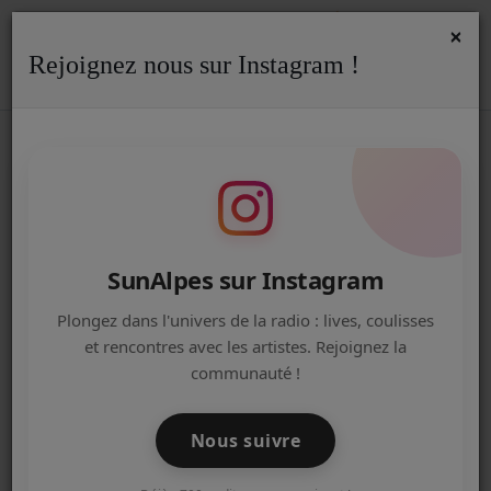
×
Rejoignez nous sur Instagram !
ACCUEIL
Accueil
Podcasts
We Are Annecy - Les podcasts de l'IJ
WE ARE ANNECY - EP 13 - SUR LES
Radio
TRACES DE L'HISTOIRE
ACTUALITÉS DE LA RADIO
EMISSIONS
SunAlpes sur Instagram
EQUIPE
Plongez dans l'univers de la radio : lives, coulisses
et rencontres avec les artistes. Rejoignez la
ARTISTES
communauté !
TITRES DIFFUSÉS
Nous suivre
NOS PARTENAIRES