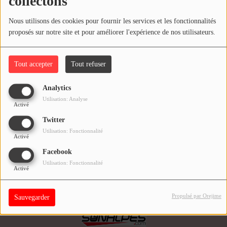
collectons
COMMENT NOUS ÉCOUTER ?
Déjà +700 auditeurs nous suivent !
Nous utilisons des cookies pour fournir les services et les fonctionnalités
proposés sur notre site et pour améliorer l'expérience de nos utilisateurs.
NOS REPLAYS
Fermer
Tout accepter
Tout refuser
Médias
PHOTOS
Analytics
Indila
Inna
Utilisation: Analyse
Activé
PODCASTS
Twitter
Utilisation: Fonctionnalité
Activé
Participez
Facebook
DÉDICACES
Utilisation: Fonctionnalité
Activé
JEUX CONCOURS
Propulsé par Orejime
Sauvegarder
LE T'CHAT DES AUDITEURS