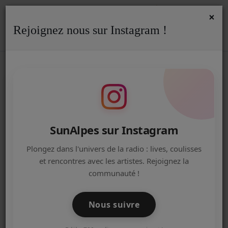
×
Rejoignez nous sur Instagram !
ACCUEIL
Accueil
Pages
ANIMATION RADIO
Fêtez votre Anniversaire à Sunalpes !
FÊTEZ VOTRE ANNIVERSAIRE À
Radio
SUNALPES !
ACTUALITÉS DE LA RADIO
EMISSIONS
SunAlpes sur Instagram
EQUIPE
Plongez dans l'univers de la radio : lives, coulisses
Vous avez un anniversaire à
et rencontres avec les artistes. Rejoignez la
ARTISTES
fêter ?
communauté !
TITRES DIFFUSÉS
Pourquoi ne pas le fêter avec nous, à la radio ?
Nous suivre
NOS PARTENAIRES
Le temps d'une après-midi, découvrez les coulisses d'une