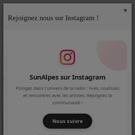
×
Rejoignez nous sur Instagram !
ACCUEIL
Accueil
Equipe
Animateurs
RSS
ANIMATEURS
Radio
ACTUALITÉS DE LA RADIO
EMISSIONS
SunAlpes sur Instagram
EQUIPE
Plongez dans l'univers de la radio : lives, coulisses
et rencontres avec les artistes. Rejoignez la
ARTISTES
communauté !
TITRES DIFFUSÉS
Nous suivre
NOS PARTENAIRES