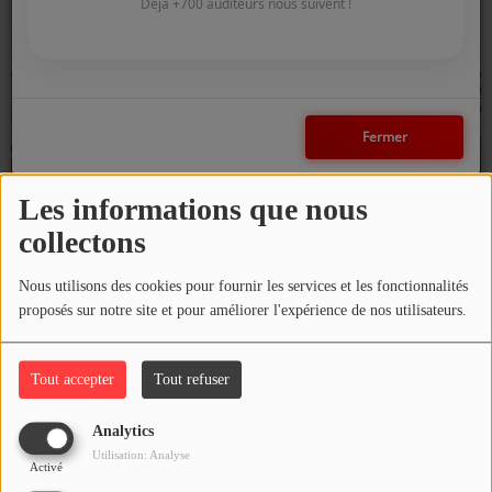
COMMENT NOUS ÉCOUTER ?
Déjà +700 auditeurs nous suivent !
Corinne
HUBERT LEDENT
NOS REPLAYS
Fermer
Médias
PHOTOS
Les informations que nous
PODCASTS
collectons
Nous utilisons des cookies pour fournir les services et les fonctionnalités
Participez
proposés sur notre site et pour améliorer l'expérience de nos utilisateurs.
DÉDICACES
Christophe Pessey
Henri
Tout accepter
Tout refuser
JEUX CONCOURS
Analytics
LE T'CHAT DES AUDITEURS
Utilisation: Analyse
Activé