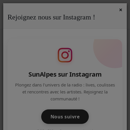
×
Rejoignez nous sur Instagram !
ACCUEIL
Accueil
Contactez-nous ! - SunAlpes Radio
CONTACTEZ-NOUS ! - SUNALPES
Radio
RADIO
ACTUALITÉS DE LA RADIO
EMISSIONS
Nom
*
SunAlpes sur Instagram
EQUIPE
Plongez dans l'univers de la radio : lives, coulisses
et rencontres avec les artistes. Rejoignez la
ARTISTES
Email
*
communauté !
TITRES DIFFUSÉS
Nous suivre
Téléphone
NOS PARTENAIRES