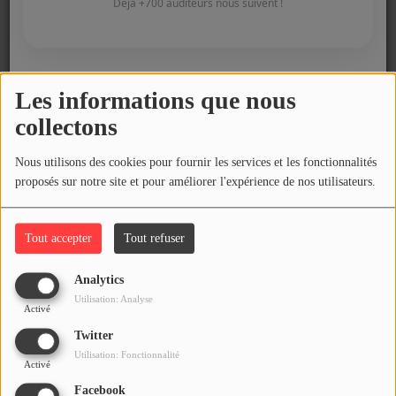
COMMENT NOUS ÉCOUTER ?
Déjà +700 auditeurs nous suivent !
Site Web
NOS REPLAYS
Les informations que nous
Sujet
*
Fermer
Médias
collectons
PHOTOS
Nous utilisons des cookies pour fournir les services et les fonctionnalités
Message
*
proposés sur notre site et pour améliorer l'expérience de nos utilisateurs.
PODCASTS
Tout accepter
Tout refuser
Participez
DÉDICACES
Analytics
Utilisation: Analyse
Activé
JEUX CONCOURS
Twitter
LE T'CHAT DES AUDITEURS
Utilisation: Fonctionnalité
Activé
Facebook