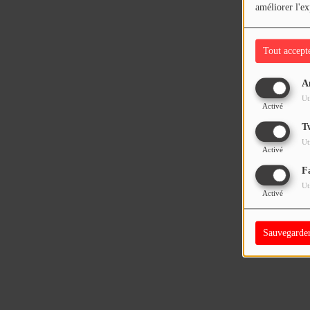
améliorer l'ex
Tout accept
A
Ut
Activé
T
Ut
Activé
F
Ut
Activé
Sauvegarde