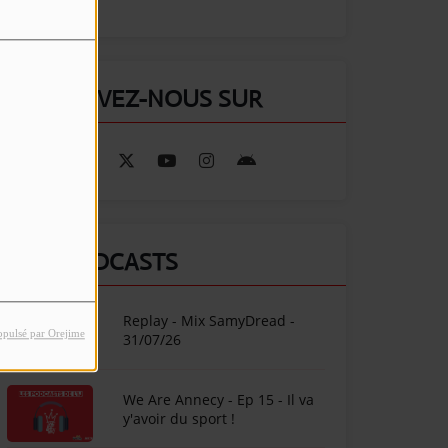
RETROUVEZ-NOUS SUR
NOS PODCASTS
Replay - Mix SamyDread -
opulsé par Orejime
31/07/26
We Are Annecy - Ep 15 - Il va
y'avoir du sport !