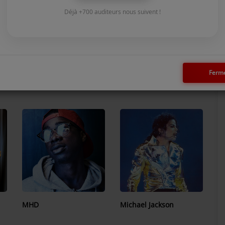
Déjà +700 auditeurs nous suivent !
Ferm
Maitre Gims
mario winans
MHD
Michael Jackson