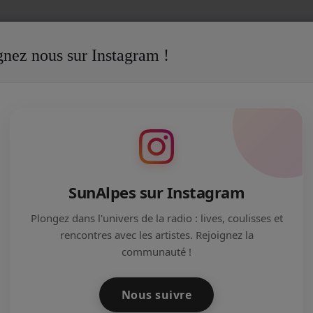
gnez nous sur Instagram !
SunAlpes sur Instagram
Plongez dans l'univers de la radio : lives, coulisses et
F
G
H
I
J
K
L
N
M
rencontres avec les artistes. Rejoignez la
communauté !
T
U
V
W
X
Y
Z
Nous suivre