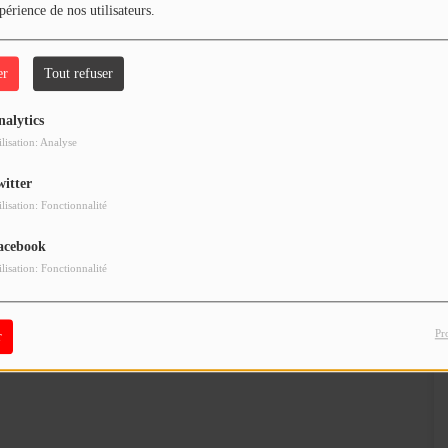
périence de nos utilisateurs.
er
Tout refuser
nalytics
ilisation: Analyse
witter
ilisation: Fonctionnalité
acebook
ilisation: Fonctionnalité
Pr
r