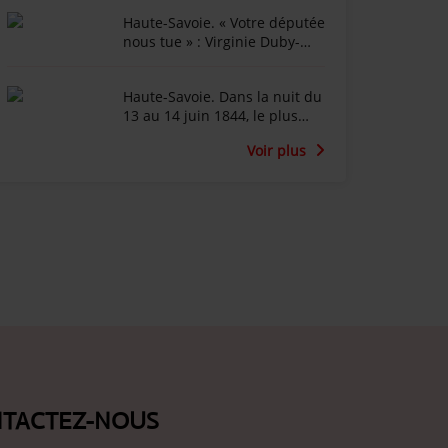
après l'épisode de lave
Haute-Savoie. « Votre députée
torentielle
nous tue » : Virginie Duby-
Muller affichée en diable
dans Annemasse
Haute-Savoie. Dans la nuit du
13 au 14 juin 1844, le plus
important incendie de
Voir plus
l'histoire de la ville de Cluses
TACTEZ-NOUS