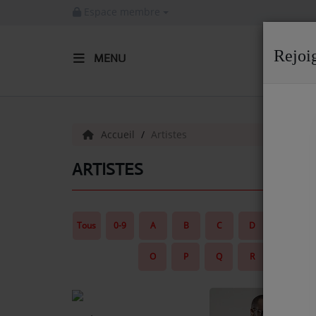
Espace membre
Rejoi
MENU
ACCUEIL
Radio
Accueil
Artistes
ACTUALITÉS DE LA RADIO
ARTISTES
EMISSIONS
EQUIPE
Tous
0-9
A
B
C
D
E
ARTISTES
O
P
Q
R
S
TITRES DIFFUSÉS
NOS PARTENAIRES