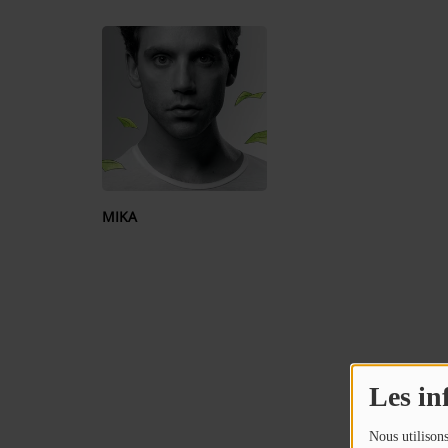
Contact
OÙ SOMMES-NOUS ?
MENTIONS LÉGALES
SCOLAIRE
MIKA
UNE WEBRADIO DANS VOTRE ÉCOLE
ANIMATION RADIO
ANIMATION RADIO DÈS 9 ANS
FÊTEZ VOTRE ANNIVERSAIRE À
Les in
SUNALPES !
re mix reggae avec
Retrouvez nos programmes en replay 
Nous utilisons
TEAM BUILDING RADIO