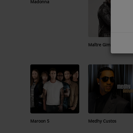
Madonna
COMMENT NOUS ÉCOUTER ?
NOS REPLAYS
Maître Gims
Médias
PHOTOS
PODCASTS
Participez
DÉDICACES
JEUX CONCOURS
Maroon 5
Medhy Custos
LE T'CHAT DES AUDITEURS