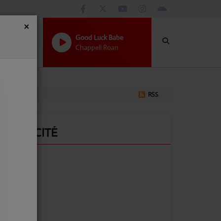
×
Good Luck Babe
Chappell Roan
RSS
PUBLICITÉ