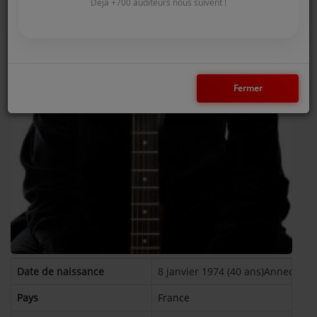
COMMENT NOUS ÉCOUTER ?
Déjà +700 auditeurs nous suivent !
NOS REPLAYS
Fermer
Médias
PHOTOS
PODCASTS
Participez
DÉDICACES
JEUX CONCOURS
Date de naissance
8 janvier 1974 (40 ans)Annecy, F
LE T'CHAT DES AUDITEURS
Pays
France