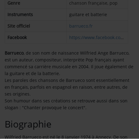
Genre
chanson française, pop
Contact
Instruments
guitare et batterie
OÙ SOMMES-NOUS ?
Site officiel
barrueco.fr
MENTIONS LÉGALES
Facebook
https://www.facebook.com/barruec
SCOLAIRE
Barrueco
, de son nom de naissance Wilfried Ange Barrueco,
est un auteur, compositeur, interprète Pop français ayant
UNE WEBRADIO DANS VOTRE ÉCOLE
commencé sa carrière musicale en 2004. Il joue également de
la guitare et de la batterie.
Les paroles des chansons de Barrueco sont essentiellement
ANIMATION RADIO
en français, parfois en espagnol en raison, entre autres, de
ses origines.
ANIMATION RADIO DÈS 9 ANS
Son humour dans ses créations se retrouve aussi dans son
slogan : "Chanter provoque le concert".
FÊTEZ VOTRE ANNIVERSAIRE À
SUNALPES !
Biographie
TEAM BUILDING RADIO
Wilfried Barrueco est né le 8 janvier 1974 à Annecy. De son