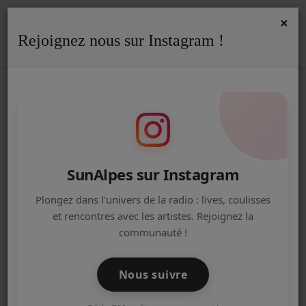
×
Rejoignez nous sur Instagram !
ACCUEIL
Accueil
Artistes
barrueco
BARRUECO
Radio
ACTUALITÉS DE LA RADIO
EMISSIONS
SunAlpes sur Instagram
EQUIPE
Plongez dans l'univers de la radio : lives, coulisses
et rencontres avec les artistes. Rejoignez la
ARTISTES
communauté !
TITRES DIFFUSÉS
Nous suivre
NOS PARTENAIRES