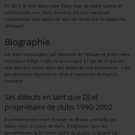
En 2013, le titre
When Love Takes Over
de David Guetta en
Contact
collaboration avec Kelly Rowland, est élue meilleure
OÙ SOMMES-NOUS ?
collaboration pop-dance de tous les temps par le magazine
Billboard
.
MENTIONS LÉGALES
Biographie
SCOLAIRE
Fils d'un restaurateur juif marocain de Tétouan et d'une mère
catholique belge, il débute la musique à l'âge de 17 ans en
UNE WEBRADIO DANS VOTRE ÉCOLE
tant que disc jockey dans des boîtes de nuit parisiennes. Il est
parallèlement étudiant en droit à l'université de Paris X -
Nanterre .
ANIMATION RADIO
ANIMATION RADIO DÈS 9 ANS
Ses débuts en tant que DJ et
propriétaire de clubs 1990-2002
FÊTEZ VOTRE ANNIVERSAIRE À
SUNALPES !
Il commence par jouer et mixer au Broad, une boîte des
TEAM BUILDING RADIO
Halles dans le centre de Paris. À l'époque, dans les
discothèques, le DJ mixait caché du public : « Quand j'ai