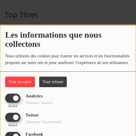
Top Titres
TITANIUM (FEAT. SIA)
1
Les informations que nous
collectons
Nous utilisons des cookies pour fournir les services et les fonctionnalités
MEMORIES (FEAT. KID CUDI)
2
proposés sur notre site et pour améliorer l'expérience de nos utilisateurs.
Tout accepter
Tout refuser
SEXY BITCH (FEAT. AKON)
3
Analytics
Utilisation: Analyse
Activé
Twitter
WHERE THEM GIRLS AT (FEAT. NICKI
4
Utilisation: Fonctionnalité
MINAJ & FLO RIDA)
Activé
Facebook