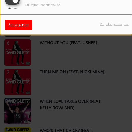
Utilisation: Fonctionnalité
Activé
I'M GOOD (BLUE)
5
Propulsé par Orejime
Sauvegarder
WITHOUT YOU (FEAT. USHER)
6
TURN ME ON (FEAT. NICKI MINAJ)
7
WHEN LOVE TAKES OVER (FEAT.
8
KELLY ROWLAND)
WHO'S THAT CHICK? (FEAT.
9