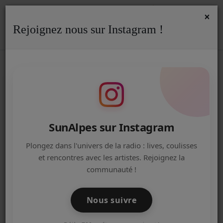
×
Rejoignez nous sur Instagram !
ACCUEIL
Accueil
Artistes
david guetta
DAVID GUETTA
Radio
ACTUALITÉS DE LA RADIO
EMISSIONS
SunAlpes sur Instagram
Date de naissance
7 novembre 1967 (46 ans)Paris, F
EQUIPE
Plongez dans l'univers de la radio : lives, coulisses
Genre
Dance, Electro House
et rencontres avec les artistes. Rejoignez la
ARTISTES
communauté !
Activité
DJ, Producteur, Compositeur
TITRES DIFFUSÉS
Années actives
Depuis 1990
Nous suivre
NOS PARTENAIRES
Site officiel
davidguetta.fr