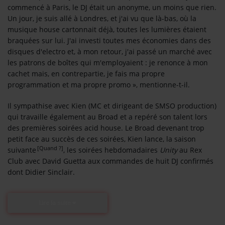
commencé à Paris, le DJ était un anonyme, un moins que rien.
Un jour, je suis allé à Londres, et j'ai vu que là-bas, où la
Se connecter
musique house cartonnait déjà, toutes les lumières étaient
braquées sur lui. J'ai investi toutes mes économies dans des
disques d'electro et, à mon retour, j'ai passé un marché avec
les patrons de boîtes qui m'employaient : je renonce à mon
cachet mais, en contrepartie, je fais ma propre
programmation et ma propre promo », mentionne-t-il.
Il sympathise avec Kien (MC et dirigeant de SMSO production)
qui travaille également au Broad et a repéré son talent lors
des premières soirées acid house. Le Broad devenant trop
petit face au succès de ces soirées, Kien lance, la saison
[Quand ?]
suivante
, les soirées hebdomadaires
Unity
au Rex
Club avec David Guetta aux commandes de huit DJ confirmés
dont Didier Sinclair.
Lire la suite