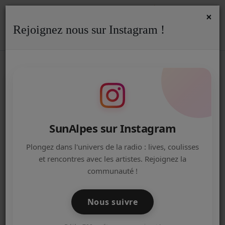
×
Rejoignez nous sur Instagram !
ACCUEIL
Accueil
Actualités
Actualités
Actualité de SunAlpes
LE NOUVEAU TITRE DE BARRUECO
Radio
SUR FUNALPES !
ACTUALITÉS DE LA RADIO
EMISSIONS
SunAlpes sur Instagram
EQUIPE
Plongez dans l'univers de la radio : lives, coulisses
et rencontres avec les artistes. Rejoignez la
ARTISTES
communauté !
TITRES DIFFUSÉS
Nous suivre
NOS PARTENAIRES
30 juillet 2014 - 23:43