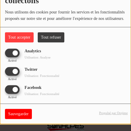
collectons
COMMENT NOUS ÉCOUTER ?
Déjà +700 auditeurs nous suivent !
Commentaires(0)
Nous utilisons des cookies pour fournir les services et les fonctionnalités
proposés sur notre site et pour améliorer l'expérience de nos utilisateurs.
NOS REPLAYS
Connectez-vous pour commenter cet article
Fermer
Tout accepter
Tout refuser
Médias
SE CONNECTER
PHOTOS
Analytics
Utilisation: Analyse
Activé
PODCASTS
Twitter
Utilisation: Fonctionnalité
Activé
Participez
Facebook
DÉDICACES
Utilisation: Fonctionnalité
Activé
JEUX CONCOURS
Propulsé par Orejime
Sauvegarder
LE T'CHAT DES AUDITEURS