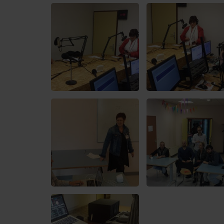
Contact
OÙ SOMMES-NOUS ?
MENTIONS LÉGALES
SCOLAIRE
UNE WEBRADIO DANS VOTRE ÉCOLE
ANIMATION RADIO
ANIMATION RADIO DÈS 9 ANS
FÊTEZ VOTRE ANNIVERSAIRE À
SUNALPES !
Le podcast pour les 15-25 ans !
TEAM BUILDING RADIO