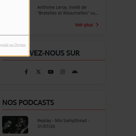
Anthime Leroy, invité de
“Bretelles et Ritournelles” sur
Radio SunAlpes
Voir plus
opulsé par Orejime
RETROUVEZ-NOUS SUR
NOS PODCASTS
Replay - Mix SamyDread -
31/07/26