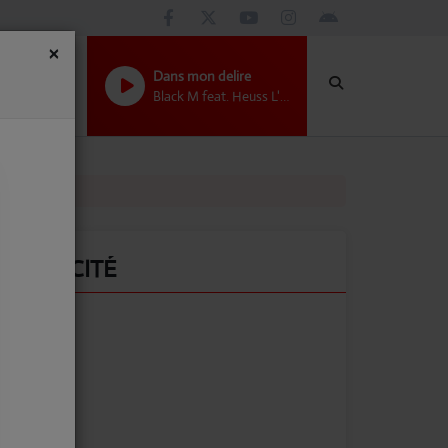
×
Dans mon delire
Black M feat. Heuss L'enfoir� & Soolking
PUBLICITÉ