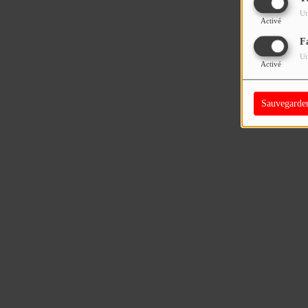
Ut
Activé
F
Ut
Activé
Sauvegarde