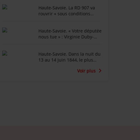
Haute-Savoie. La RD 907 va
rouvrir « sous conditions
météorologiques strictes »
après l'épisode de lave
Haute-Savoie. « Votre députée
torentielle
nous tue » : Virginie Duby-
Muller affichée en diable
dans Annemasse
Haute-Savoie. Dans la nuit du
13 au 14 juin 1844, le plus
important incendie de
Voir plus
l'histoire de la ville de Cluses