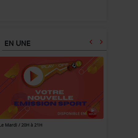
EN UNE
Le Mardi / 20H à 21H
Cliquez pour é