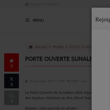
Espace membre
Rejoi
MENU
ACCUEIL
Radio
Accueil
Photos
PORTE OUVERTE SUNALP
ACTUALITÉS DE LA RADIO
PORTE OUVERTE SUNALPES RAD
0
EMISSIONS
EQUIPE
15 novembre 2017 - 18:00
-
16897 vues
0
ARTISTES
La Porte Ouverte de SunAlpes était organisée le S
TITRES DIFFUSÉS
des studios, Initiation au Mix, Blind Test, Rencontr
0
NOS PARTENAIRES
Revivez cette journée en photo !