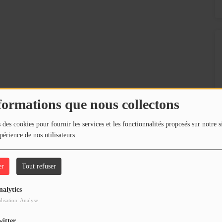
formations que nous collectons
 des cookies pour fournir les services et les fonctionnalités proposés sur notre s
our commenter cet article
périence de nos utilisateurs.
 CONNECTER
er
Tout refuser
nalytics
ilisation: Analyse
witter