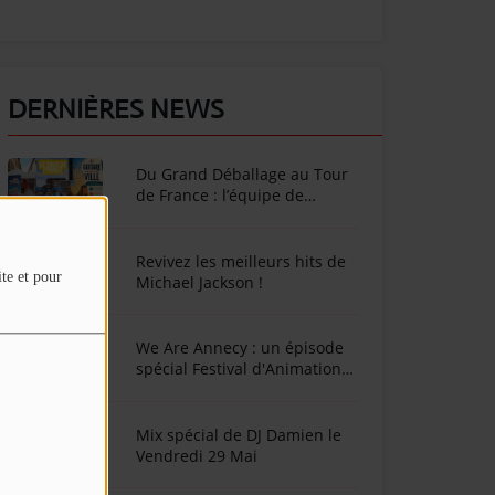
DERNIÈRES NEWS
Du Grand Déballage au Tour
de France : l’équipe de
SunAlpes Radio sur le terrain
cet été !
Revivez les meilleurs hits de
ite et pour
Michael Jackson !
We Are Annecy : un épisode
spécial Festival d'Animation
d'Annecy
Mix spécial de DJ Damien le
Vendredi 29 Mai