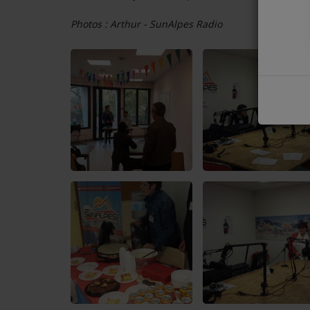
COMMENT NOUS ÉCOUTER ?
Photos : Arthur - SunAlpes Radio
NOS REPLAYS
Médias
PHOTOS
PODCASTS
Participez
DÉDICACES
JEUX CONCOURS
LE T'CHAT DES AUDITEURS