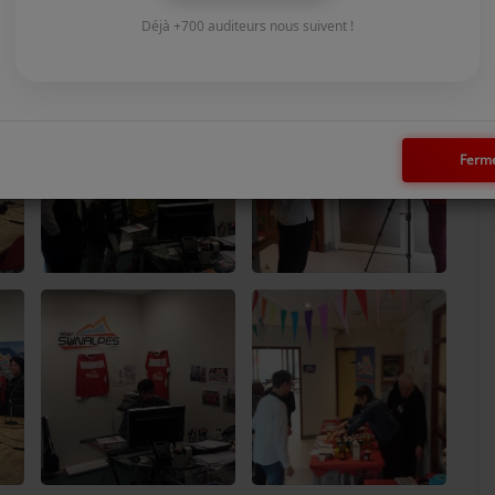
Déjà +700 auditeurs nous suivent !
Ferm