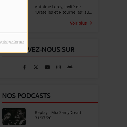
Anthime Leroy, invité de
“Bretelles et Ritournelles” sur
Radio SunAlpes
Voir plus
opulsé par Orejime
RETROUVEZ-NOUS SUR
NOS PODCASTS
Replay - Mix SamyDread -
31/07/26