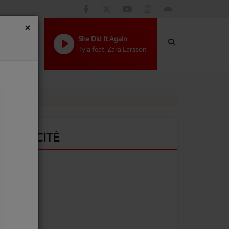
×
She Did It Again
Tyla feat. Zara Larsson
PUBLICITÉ