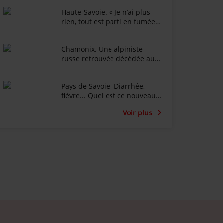
Haute-Savoie. « Je n’ai plus
rien, tout est parti en fumée »
: l’animateur Marc-Emmanuel
Dufour effondré après
Chamonix. Une alpiniste
l'incendie du Chalet de la
russe retrouvée décédée au
Croix au Salève
fond d’une crevasse dans le
glacier du Tour
Pays de Savoie. Diarrhée,
fièvre... Quel est ce nouveau
virus qui touche les vaches
Voir plus
laitières ?