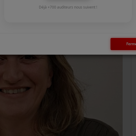
Déjà +700 auditeurs nous suivent !
Ferm