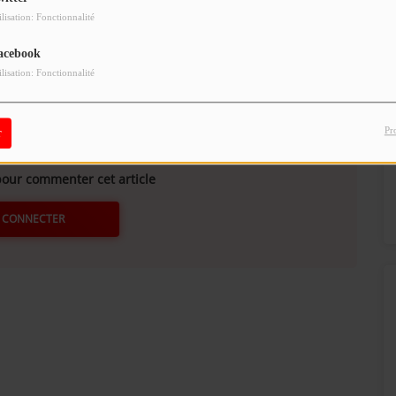
ilisation: Fonctionnalité
.
acebook
ilisation: Fonctionnalité
Pr
r
our commenter cet article
 CONNECTER