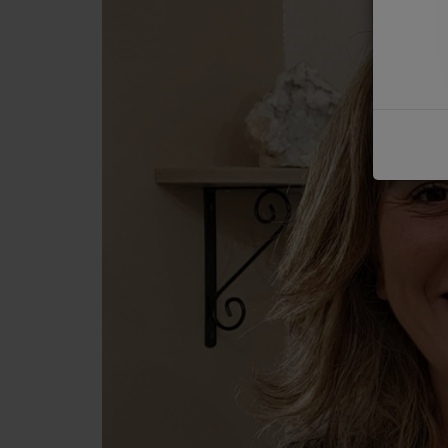
COMMENT NOUS ÉCOUTER ?
NOS REPLAYS
Médias
PHOTOS
PODCASTS
Participez
DÉDICACES
JEUX CONCOURS
LE T'CHAT DES AUDITEURS