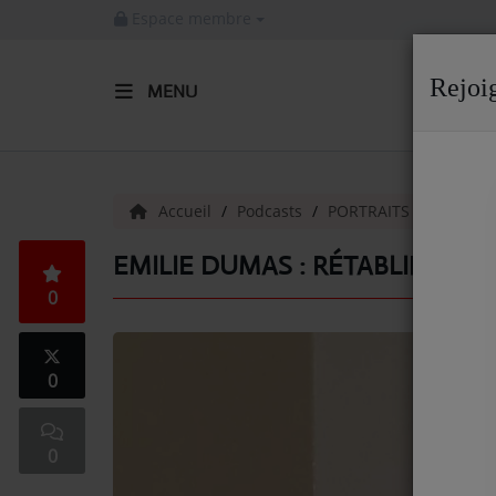
Espace membre
Rejoi
MENU
ACCUEIL
Radio
Accueil
Podcasts
PORTRAITS COMMER
ACTUALITÉS DE LA RADIO
EMILIE DUMAS : RÉTABLIR L’ÉQU
0
EMISSIONS
EQUIPE
0
ARTISTES
TITRES DIFFUSÉS
0
NOS PARTENAIRES