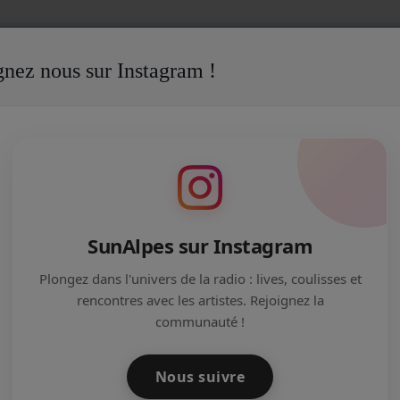
gnez nous sur Instagram !
CANT
Emilie Dumas : rétablir l’équilibre intérieur, à distance
ILIBRE INTÉRIEUR, À DISTANCE
SunAlpes sur Instagram
Plongez dans l'univers de la radio : lives, coulisses et
rencontres avec les artistes. Rejoignez la
communauté !
Nous suivre