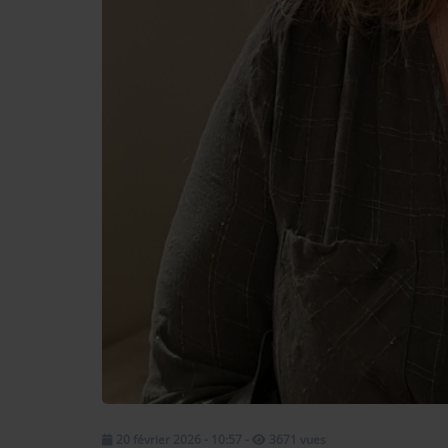
Contact
OÙ SOMMES-NOUS ?
MENTIONS LÉGALES
SCOLAIRE
UNE WEBRADIO DANS VOTRE ÉCOLE
ANIMATION RADIO
ANIMATION RADIO DÈS 9 ANS
FÊTEZ VOTRE ANNIVERSAIRE À
SUNALPES !
re mix reggae avec
Retrouvez nos programmes en replay 
20 février 2026 - 10:57
-
3671 vues
TEAM BUILDING RADIO