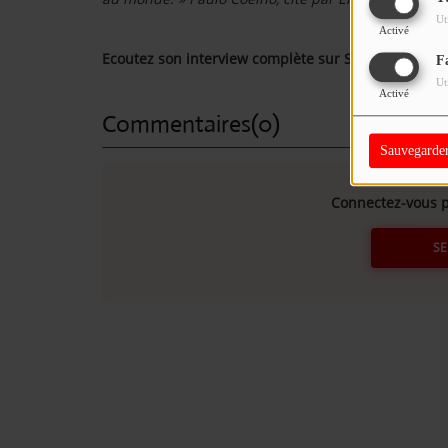
Ut
Activé
Ecoutez son interview complète sur SunAlpes Radio
F
Ut
Activé
Commentaires(0)
Sauvegarde
Connectez-vous p
SE