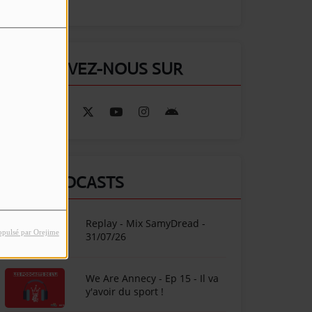
RETROUVEZ-NOUS SUR
NOS PODCASTS
Replay - Mix SamyDread -
opulsé par Orejime
31/07/26
We Are Annecy - Ep 15 - Il va
y'avoir du sport !