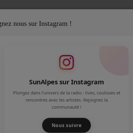
gnez nous sur Instagram !
SunAlpes sur Instagram
ntic Guide
Plongez dans l'univers de la radio : lives, coulisses et
rencontres avec les artistes. Rejoignez la
0
communauté !
ner le nouveau guide éco-responsable "My Ecothentic
e 2014 ! Bonnes Adresses, Recettes, Idées de Sorties...
s !) dans un guide personnalisable à votre image. Tentez
Nous suivre
ous avez jusqu'au 3 Novembre ! Inscrivez-vous ci-dessous