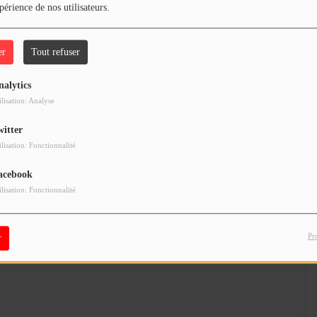
périence de nos utilisateurs.
er
Tout refuser
nalytics
ilisation: Analyse
witter
ilisation: Fonctionnalité
acebook
ilisation: Fonctionnalité
Pr
r