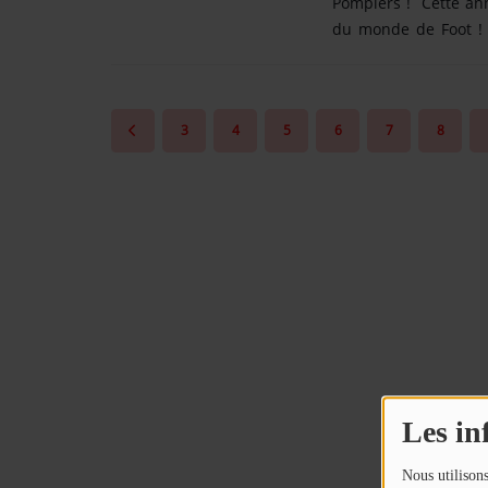
Pompiers ! Cette anné
du monde de Foot !
Contact
pour tenter de rem
FunAlpes Radio ! N
OÙ SOMMES-NOUS ?
Bonne chance !
3
4
5
6
7
8
MENTIONS LÉGALES
SCOLAIRE
UNE WEBRADIO DANS VOTRE ÉCOLE
ANIMATION RADIO
ANIMATION RADIO DÈS 9 ANS
FÊTEZ VOTRE ANNIVERSAIRE À
Les in
SUNALPES !
re mix reggae avec
Retrouvez nos programmes en replay 
Nous utilisons
TEAM BUILDING RADIO