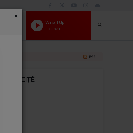
×
Wine It Up
Lucenzo
RSS
PUBLICITÉ