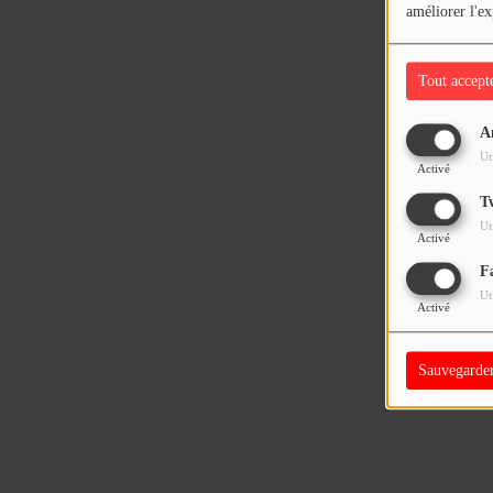
améliorer l'ex
Tout accept
A
Ut
Activé
T
Ut
Activé
F
Ut
Activé
Sauvegarde