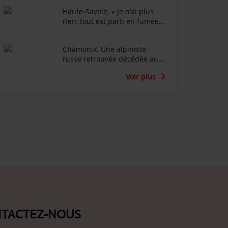
nouveau virus qui touche les
Haute-Savoie. « Je n’ai plus
bovins
rien, tout est parti en fumée »
: l’animateur Marc-Emmanuel
Dufour effondré après
Chamonix. Une alpiniste
l'incendie du Chalet de la
russe retrouvée décédée au
Croix au Salève
fond d’une crevasse dans le
Voir plus
glacier du Tour
TACTEZ-NOUS