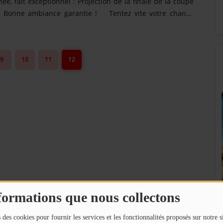
e, fait exceptionnel : Projection de la finale de la coupe
 Bonne ambiance garantie ! Tentez vite votre chance
porter des invitations gratuites en partenariat avec
'oubliez pas de laisser votre numéro de téléphone !
9
10
11
12
SUNALPES SUR VOS ENCEINTES BOSE !
formations que nous collectons
!
 des cookies pour fournir les services et les fonctionnalités proposés sur notre s