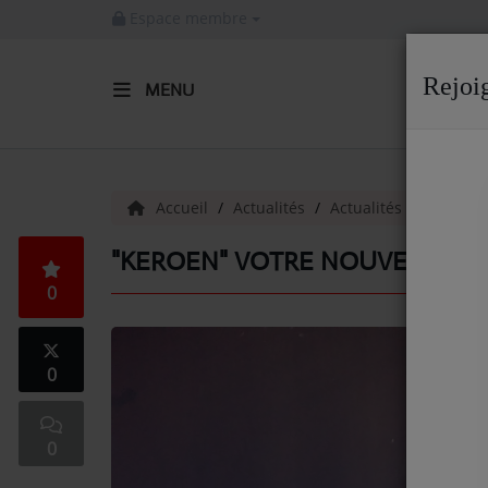
Espace membre
Rejoi
MENU
ACCUEIL
Radio
Accueil
Actualités
Actualités
Actuali
ACTUALITÉS DE LA RADIO
"KEROEN" VOTRE NOUVEAU DJ !
0
EMISSIONS
EQUIPE
0
ARTISTES
TITRES DIFFUSÉS
0
NOS PARTENAIRES