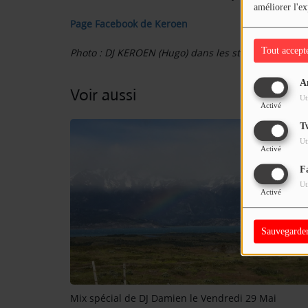
améliorer l'ex
Page Facebook de Keroen
Tout accept
Photo : DJ KEROEN (Hugo) dans les studios de SunA
A
Voir aussi
Ut
Activé
T
Ut
Activé
F
Ut
Activé
Sauvegarde
Mix spécial de DJ Damien le Vendredi 29 Mai