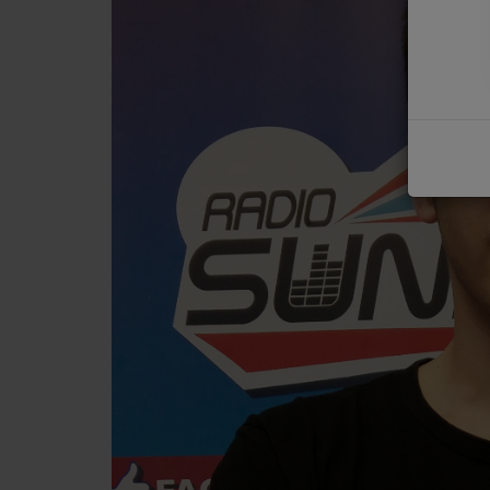
COMMENT NOUS ÉCOUTER ?
NOS REPLAYS
Médias
PHOTOS
PODCASTS
Participez
DÉDICACES
JEUX CONCOURS
LE T'CHAT DES AUDITEURS