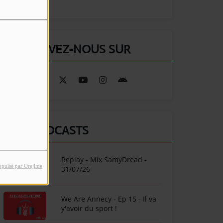
RETROUVEZ-NOUS SUR
NOS PODCASTS
Replay - Mix SamyDread -
opulsé par Orejime
31/07/26
We Are Annecy - Ep 15 - Il va
y'avoir du sport !