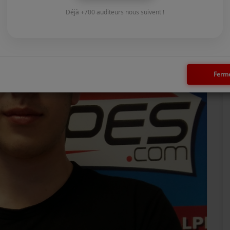
Déjà +700 auditeurs nous suivent !
Ferm