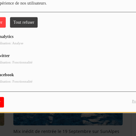
périence de nos utilisateurs.
er
Tout refuser
lpes Radio.
nalytics
ilisation: Analyse
witter
ilisation: Fonctionnalité
acebook
ilisation: Fonctionnalité
Pr
r
Mix inédit de rentrée le 19 Septembre sur SunAlpes